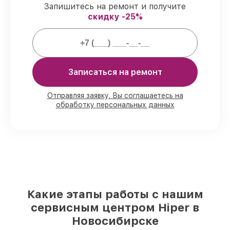
обязательств.
Запишитесь на ремонт и получите
скидку -25%
Что мы гарантируем при сервисе
электросамокатов:
Записаться на ремонт
80%
работ выполняем при клиенте
90%
комплектующих готовы к
установке, остальные доступны в
Отправляя заявку, Вы соглашаетесь на
обработку персональных данных
кратчайшие сроки
Подлинные запчасти и надёжные
реплики
– с учётом возможностей
клиента
85%
сервисов занимают не более пары
часов, при немедленном старте
Наши обязательства перед
Какие этапы работы с нашим
заказчиками:
сервисным центром Hiper в
Новосибирске
Сохранность техники под нашей