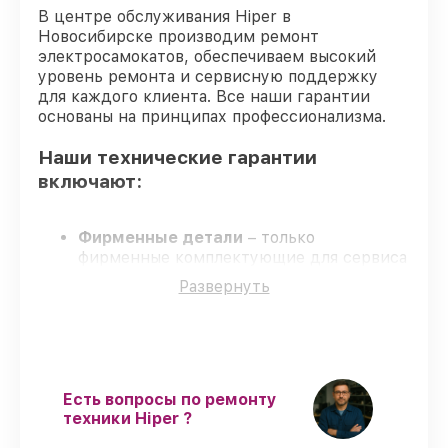
В центре обслуживания Hiper в
Новосибирске производим ремонт
электросамокатов, обеспечиваем высокий
уровень ремонта и сервисную поддержку
для каждого клиента. Все наши гарантии
основаны на принципах профессионализма.
Наши технические гарантии
включают:
Фирменные детали
– только
фирменные комплектующие для сервиса
электросамокатов.
Развернуть
Квалифицированные специалисты
–
проверенные специалисты с опытом и
аттестацией.
Выполнение работ вовремя
– все
работы выполняются в оговоренные
сроки.
Есть вопросы по ремонту
Сервис с гарантией
– сервис
техники Hiper ?
проводится с соблюдением гарантийных