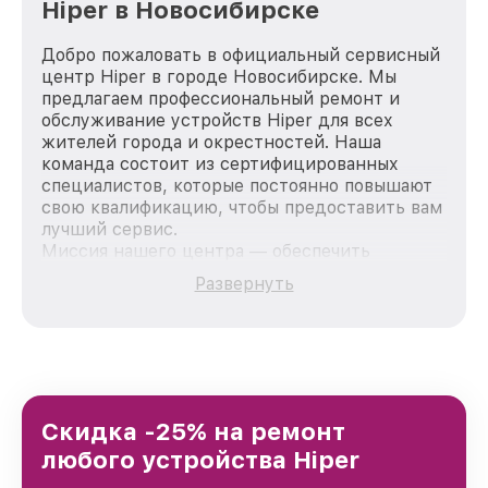
Hiper в Новосибирске
Добро пожаловать в официальный сервисный
центр Hiper в городе Новосибирске. Мы
предлагаем профессиональный ремонт и
обслуживание устройств Hiper для всех
жителей города и окрестностей. Наша
команда состоит из сертифицированных
специалистов, которые постоянно повышают
свою квалификацию, чтобы предоставить вам
лучший сервис.
Миссия нашего центра — обеспечить
качественный и доступный ремонт для
Развернуть
каждого пользователя продукции Hiper, вне
зависимости от сложности поломки. Мы
стремимся к тому, чтобы каждый клиент был
удовлетворен скоростью и качеством
предоставляемых услуг. Наша цель — стать
лучшим сервисным центром Hiper в городе
Новосибирске, постоянно повышая уровень
Скидка -25% на ремонт
доверия и лояльности наших клиентов.
любого устройства Hiper