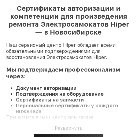
Сертификаты авторизации и
компетенции для произведения
ремонта Электросамокатов Hiper
— в Новосибирске
Наш сервисный центр Hiper обладает всеми
обязательными подтверждениями для
восстановления Электросамокатов Hiper.
Мы подтверждаем профессионализм
через:
Документ авторизации
Подтверждения на оборудование
Сертификаты на запчасти
Персональные сертификаты у каждого
инженера
При визите в наш центр или заказе
восстановления Электросамокат гарантируется
Развернуть
компетентное обслуживание и долгосрочную
гарантию на ремонт и детали.