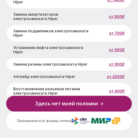
от 1400₽
Hiper
Замена амортизаторов
от 800₽
электросамоката Hiper
Замена подшипников электросамоката
от 700₽
Hiper
Устранения люфта электросамоката
от 900₽
Hiper
Замена резины электросамоката Hiper
от 900₽
Апгрейд электросамоката Hiper
от 2000₽
Восстановление разъемов питания
от 400₽
электросамоката Hiper
Здесь нет моей поломки
Замена аккумулятора электросамоката
от 500₽
Hiper
Принимаем все формы оплаты
Замена корпуса электросамоката Hiper
от 900₽
Ремонт платы управления