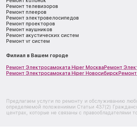
Ремонт колонок
Ремонт телевизоров
Ремонт плееров
Ремонт электровелосипедов
Ремонт проекторов
Ремонт наушников
Ремонт акустических систем
Ремонт vr систем
Филиал в Вашем городе
Ремонт Электросамоката Hiper Москва
Ремонт Элек
Ремонт Электросамоката Hiper Новосибирск
Ремонт
Предлагаем услуги по ремонту и обслуживанию любы
определяемой положениями Статьи 437(2) Гражданск
центрах, которые не связаны с правообладателями т